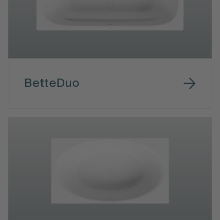
BetteDuo