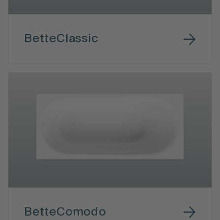
BetteClassic
BetteComodo