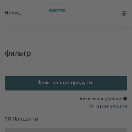
Назад
фильтр
Фильтровать продукты
Каталог продукции:
International
38 Продукты