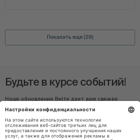
Показать еще (29)
Будьте в курсе событий!
Наше обновление Bette дает вам свежее
вдохновение! Подпишитесь, и вы получите
сообщение, когда появится что-то новое и
интересное - и только тогда, мы обещаем. Мы
с нетерпением ждем вашего ответа!