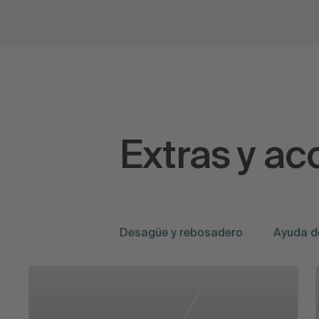
Extras y a
Desagüe y rebosadero
Ayuda d