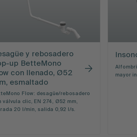
esagüe y rebosadero
Inson
op-up BetteMono
Alfombri
ow con llenado, Ø52
mayor in
m, esmaltado
tteMono Flow: desagüe/rebosadero
 válvula clic, EN 274, Ø52 mm,
rada 20 l/min, salida 0,92 l/s.