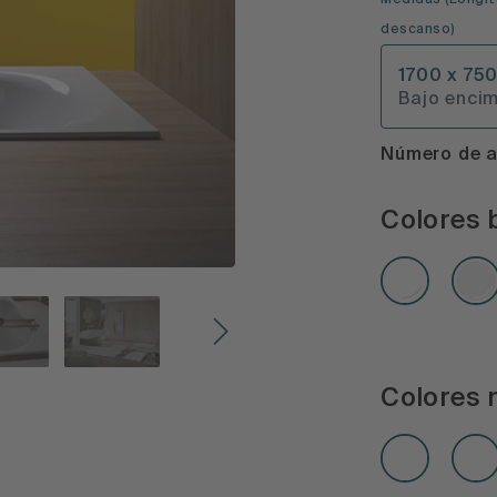
Medidas
(
Longit
descanso
)
1700 x 75
Bajo encim
Número de a
Colores b
Colores 