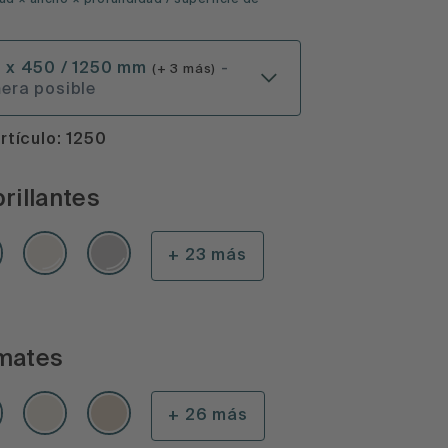
ud × ancho × profundidad
/ superficie de
0 x 450 / 1250 mm
-
(+ 3 más)
era posible
rtículo: 1250
rillantes
+ 23 más
mates
+ 26 más