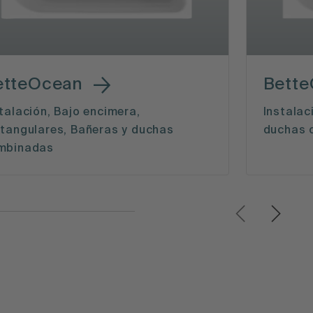
etteOcean
Bette
talación, Bajo encimera,
Instalac
ctangulares, Bañeras y duchas
duchas 
mbinadas