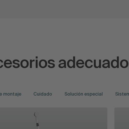
ccesorios adecuado
e montaje
Cuidado
Solución especial
Siste