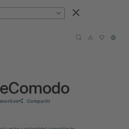
teComodo
favoritos
Compartir