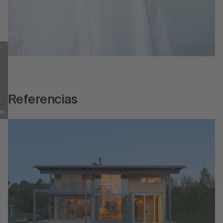
-
H
Referencias
im