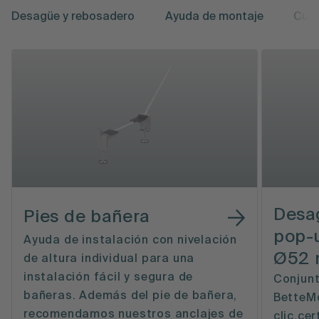
Desagüe y rebosadero
Ayuda de montaje
Cui
Desa
Pies de bañera
pop-
Ayuda de instalación con nivelación
Ø52 
de altura individual para una
instalación fácil y segura de
Conjun
bañeras. Además del pie de bañera,
BetteMo
recomendamos nuestros anclajes de
clic,ce