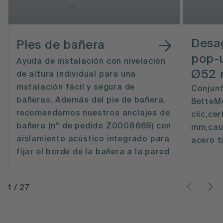
Desa
Pies de bañera
pop-
Ayuda de instalación con nivelación
Ø52 
de altura individual para una
instalación fácil y segura de
Conjun
bañeras. Además del pie de bañera,
BetteMo
recomendamos nuestros anclajes de
clic,ce
bañera (nº de pedido Z0008669) con
mm,caud
aislamiento acústico integrado para
acero t
fijar el borde de la bañera a la pared
1
/
27