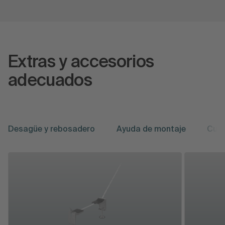
Extras y accesorios
adecuados
Desagüe y rebosadero
Ayuda de montaje
Cui