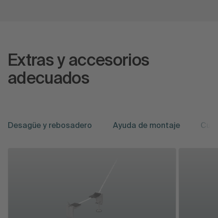
Extras y accesorios
adecuados
Desagüe y rebosadero
Ayuda de montaje
Cui