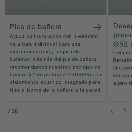
Desa
Pies de bañera
pop-
Ayuda de instalación con nivelación
Ø52 
de altura individual para una
instalación fácil y segura de
Conjun
bañeras. Además del pie de bañera,
BetteMo
recomendamos nuestros anclajes de
clic,ce
bañera (nº de pedido Z0008669) con
mm,caud
aislamiento acústico integrado para
acero t
fijar el borde de la bañera a la pared
1
/
28