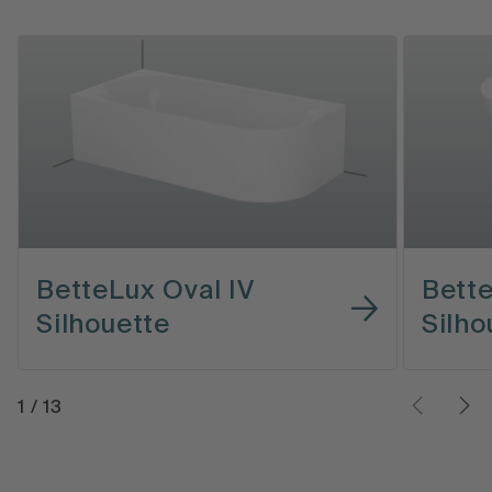
BetteLux Oval IV
Bette
Silhouette
Silho
1
/
13