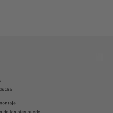
s
 ducha
montaje
n de los pies puede