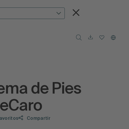
ema de Pies
teCaro
favoritos
Compartir