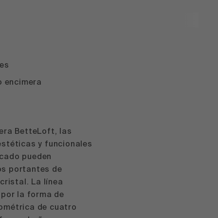
res
o encimera
era BetteLoft, las
stéticas y funcionales
ificado pueden
s portantes de
ristal. La línea
 por la forma de
ométrica de cuatro