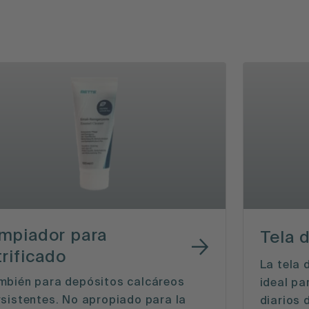
mpiador para
Tela 
trificado
La tela 
mbién para depósitos calcáreos
ideal pa
rsistentes. No apropiado para la
diarios 