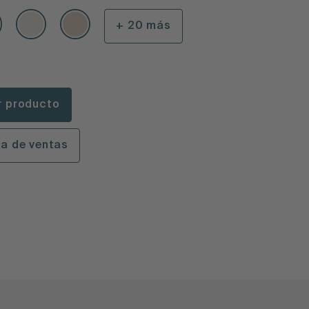
+ 20 más
r producto
la de ventas