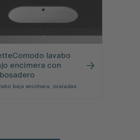
etteComodo lavabo
ajo encimera con
ebosadero
vabo bajo encimera, ovaladas