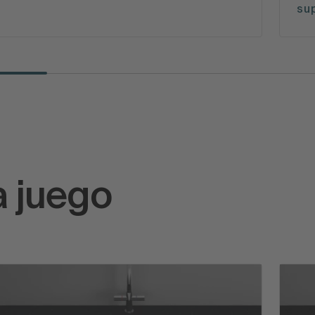
sup
a juego