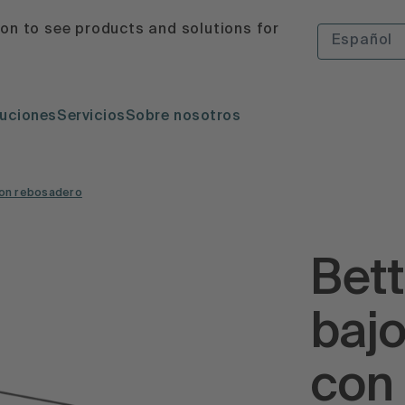
ion to see products and solutions for
Español
uciones
Servicios
Sobre nosotros
con rebosadero
Bett
baj
con