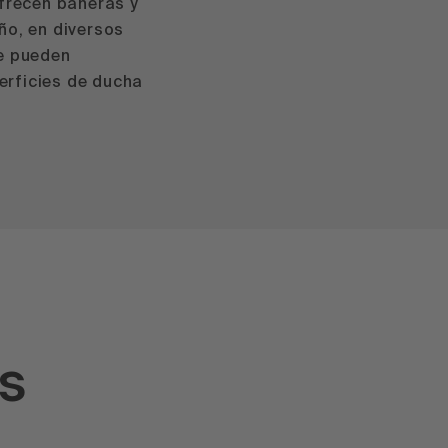
ofrecen bañeras y
ño, en diversos
e pueden
rficies de ducha
s