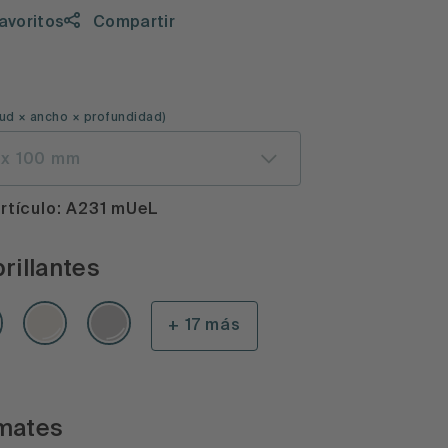
favoritos
Compartir
ud × ancho × profundidad
)
 x 100 mm
rtículo: A231 mUeL
rillantes
+ 17 más
mates