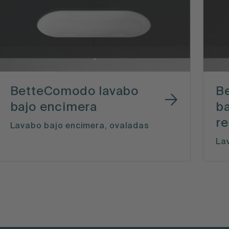
BetteComodo lavabo
B
bajo encimera
b
r
Lavabo bajo encimera, ovaladas
La