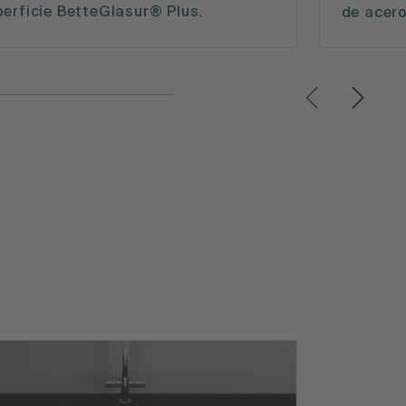
erficie BetteGlasur® Plus.
de acero 