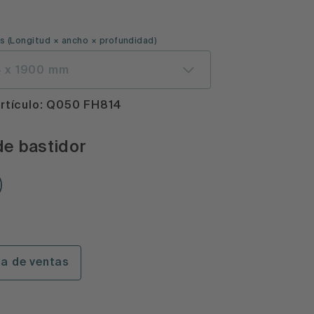
s (Longitud × ancho × profundidad)
 x 1900 mm
rtículo: Q050 FH814
de bastidor
la de ventas