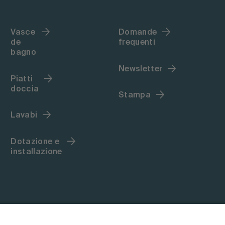
Vasce
Domande
de
frequenti
bagno
Newsletter
Piatti
doccia
Stampa
Lavabi
Dotazione e
installazione