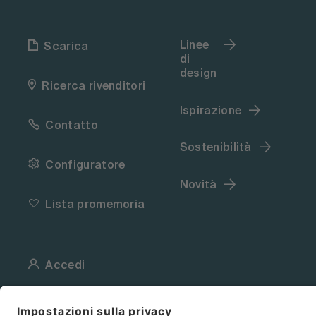
Linee
Scarica
di
design
Ricerca rivenditori
Ispirazione
Contatto
Sostenibilità
Configuratore
Novità
Lista promemoria
Accedi