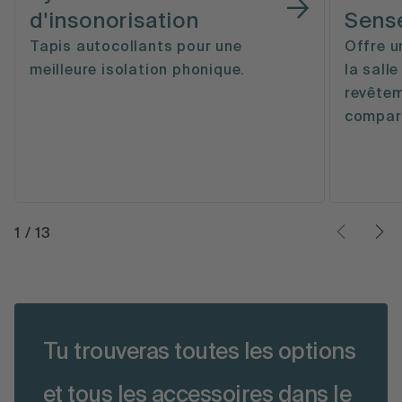
d'insonorisation
Sens
Tapis autocollants pour une
Offre u
meilleure isolation phonique.
la sall
revête
compar
1
/
13
Tu trouveras toutes les options
et tous les accessoires dans le