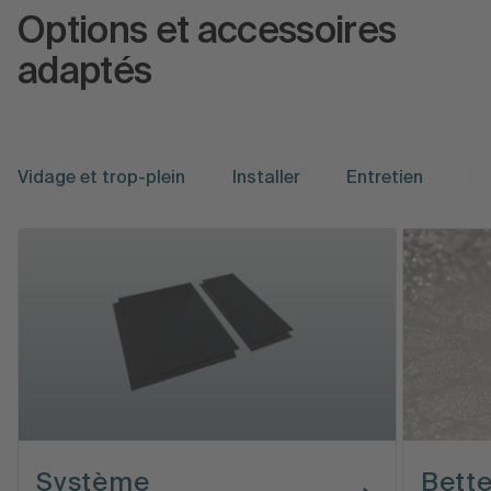
Options et accessoires
adaptés
Vidage et trop-plein
Installer
Entretien
Mo
Système
Bett