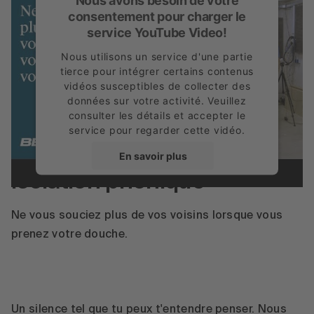
Nous avons besoin de votre
consentement pour charger le
service YouTube Video!
Nous utilisons un service d'une partie
tierce pour intégrer certains contenus
vidéos susceptibles de collecter des
données sur votre activité. Veuillez
consulter les détails et accepter le
service pour regarder cette vidéo.
Rapports du laboratoire de construction
En savoir plus
Isolation phonique
Accepter
Ne vous souciez plus de vos voisins lorsque vous
powered by
Usercentrics Consent
Management Platform
prenez votre douche.
Un silence tel que tu peux t'entendre penser. Nous