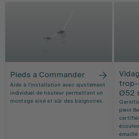
Vidag
Pieds a Commander
trop-
Aide à l'installation avec ajustement
Ø52 
individuel de hauteur permettant un
montage aisé et sûr des baignoires.
Garnitu
plein B
certifi
écoulem
émaillé