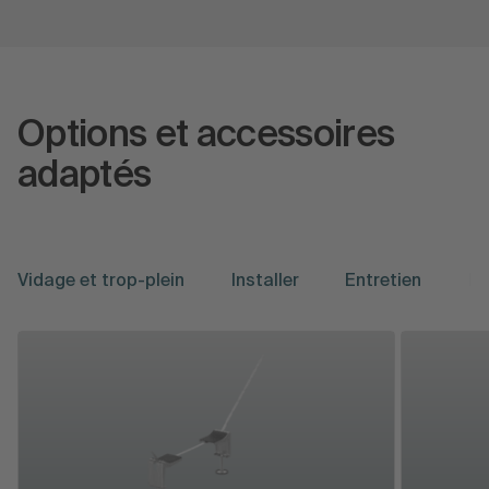
Options et accessoires
adaptés
Vidage et trop-plein
Installer
Entretien
Mo