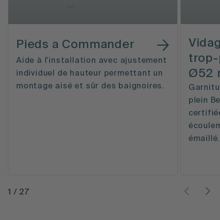
Vidag
Pieds a Commander
trop-
Aide à l'installation avec ajustement
Ø52 
individuel de hauteur permettant un
montage aisé et sûr des baignoires.
Garnitu
plein B
certifi
écoulem
émaillé
1
/
27