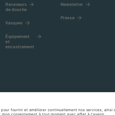
Receveurs
Newsletter
de douche
Presse
Vasques
Équipement
et
encastrement