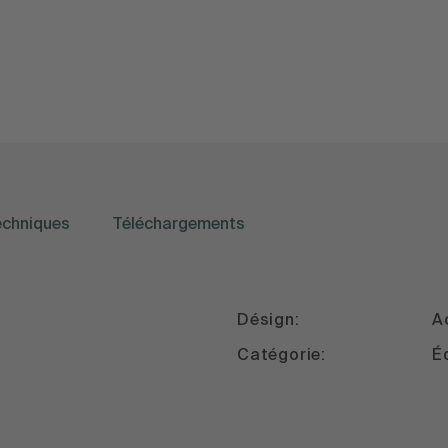
echniques
Téléchargements
Désign:
A
Catégorie:
É