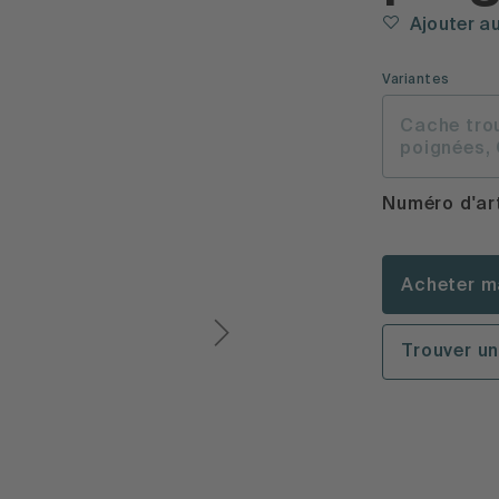
Ajouter a
Variantes
Cache tro
poignées,
Numéro d'ar
Acheter m
Trouver u