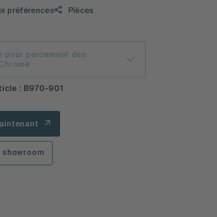
ux préférences
Pièces
u pour percement des
 Chromé
ticle : B970-901
aintenant
n showroom