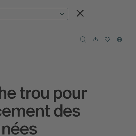
e trou pour
cement des
gnées