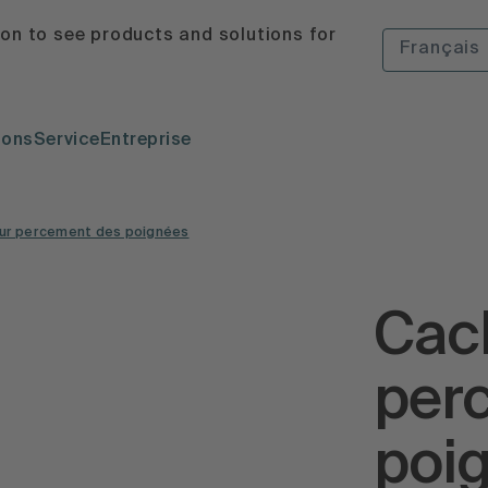
ion to see products and solutions for
Français
ions
Service
Entreprise
ur percement des poignées
Cach
per
poi