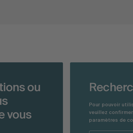
tions ou
Recherc
us
Pour pouvoir util
e vous
veuillez confirme
paramètres de coo