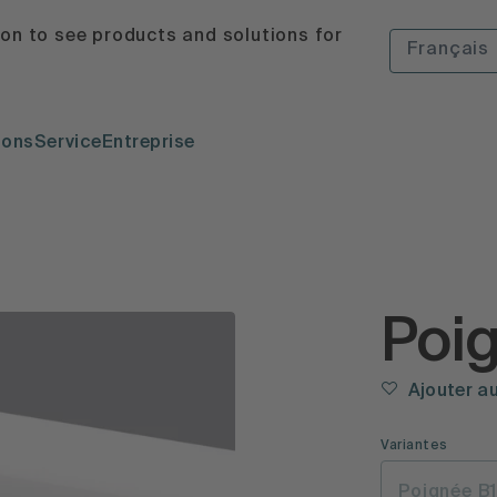
ion to see products and solutions for
Français
ions
Service
Entreprise
Poi
Ajouter a
Variantes
Poignée B