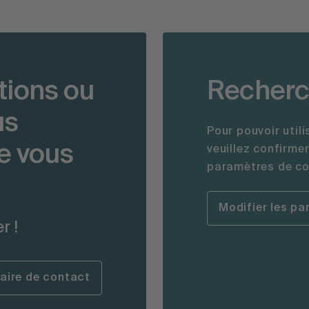
tions ou
Recherc
us
Pour pouvoir util
e vous
veuillez confirme
paramètres de coo
Modifier les p
r !
laire de contact