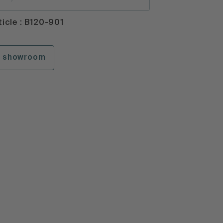
icle : B120-901
n showroom