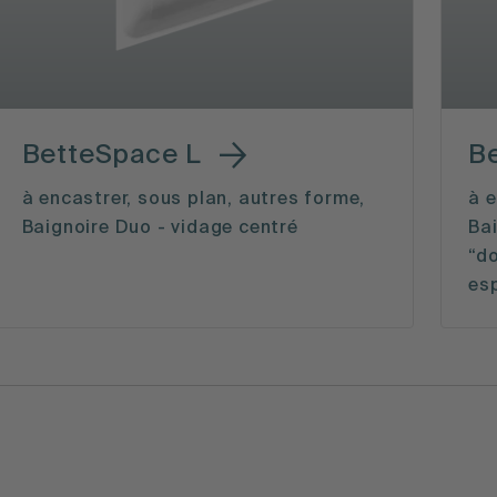
BetteSpace L
B
à encastrer, sous plan, autres forme,
à e
Baignoire Duo - vidage centré
Bai
“do
es