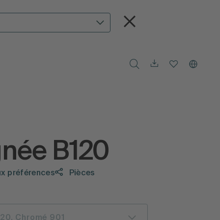
gnée B120
ux préférences
Pièces
120, Chromé 901