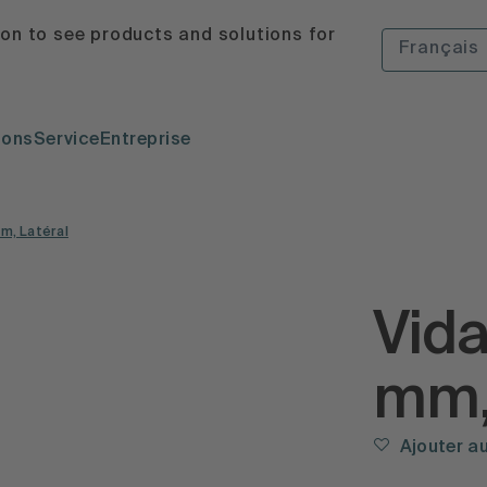
ion to see products and solutions for
Français
ions
Service
Entreprise
m, Latéral
Vid
mm,
Ajouter a