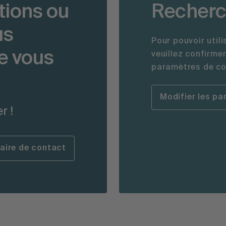
tions ou
Recherc
us
Pour pouvoir util
e vous
veuillez confirme
paramètres de coo
Modifier les p
r !
laire de contact