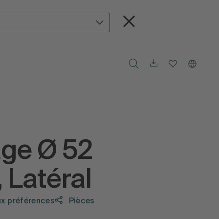
age Ø 52
 Latéral
ux préférences
Pièces