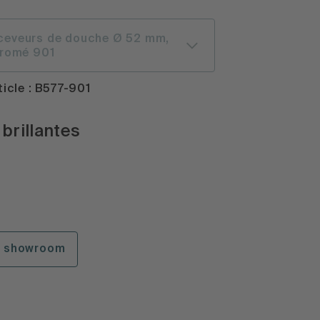
ceveurs de douche Ø 52 mm,
hromé 901
icle : B577-901
brillantes
n showroom