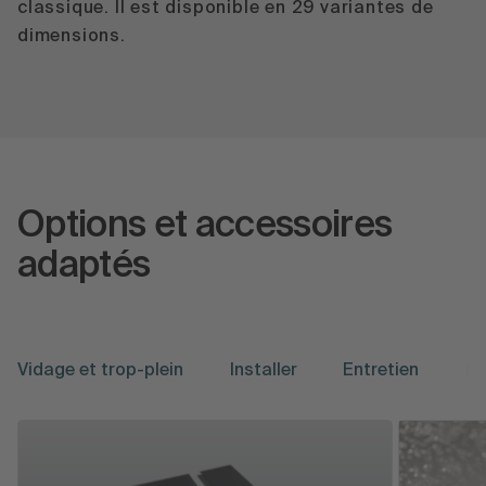
classique. Il est disponible en 29 variantes de
dimensions.
Options et accessoires
adaptés
Vidage et trop-plein
Installer
Entretien
Mo