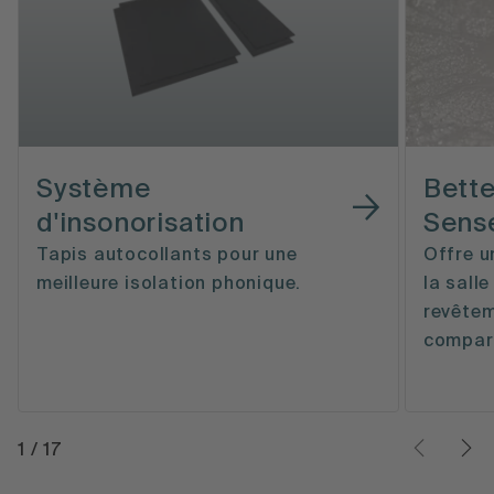
Système
Bett
d'insonorisation
Sens
Tapis autocollants pour une
Offre u
meilleure isolation phonique.
la sall
revête
compar
1
/
17