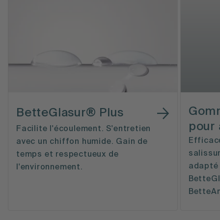
Gomm
BetteGlasur® Plus
pour 
Facilite l'écoulement. S'entretien
Efficac
avec un chiffon humide. Gain de
salissu
temps et respectueux de
adapté 
l'environnement.
BetteGl
BetteAn