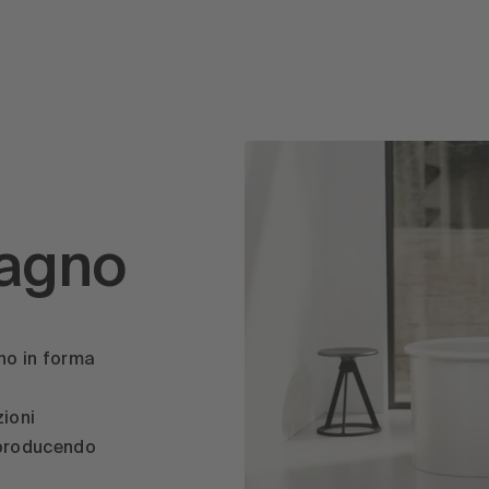
bagno
no in forma
zioni
, producendo