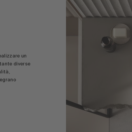
ealizzare un
 tante diverse
lità,
tegrano