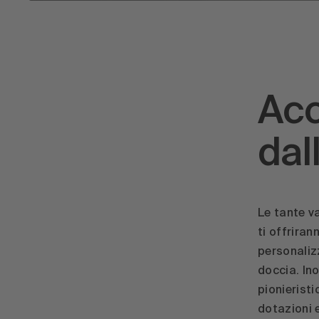
Acc
dal
Le tante va
ti offriran
personalizz
doccia. In
pionieristi
dotazioni 