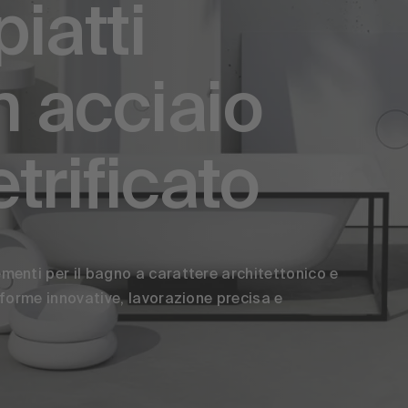
piatti
n acciaio
etrificato
menti per il bagno a carattere architettonico e
 forme innovative, lavorazione precisa e