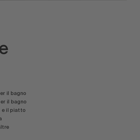
le
per il bagno
per il bagno
e il piatto
a
ltre