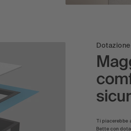
Dotazione 
Magg
comf
sicur
Ti piacerebbe a
Bette con dot