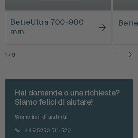
BetteUltra 700-900
Bett
mm
1
/
9
Hai domande o una richiesta?
Siamo felici di aiutare!
Siamo lieti di aiutarti!
+49 5250 511-520