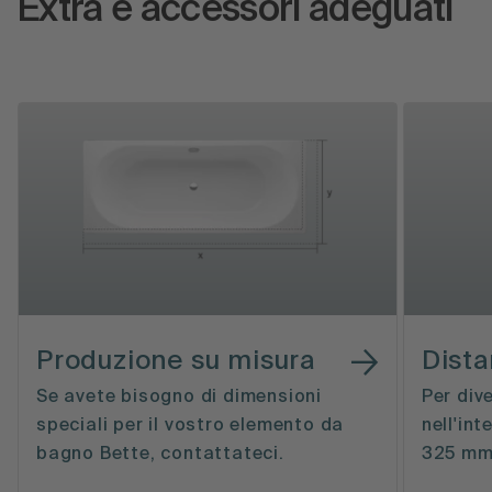
Extra e accessori adeguati
Produzione su misura
Dista
Se avete bisogno di dimensioni
Per div
speciali per il vostro elemento da
nell'int
bagno Bette, contattateci.
325 mm