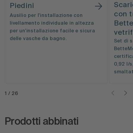
Scari
Piedini
con 
Ausilio per l'installazione con
Bett
livellamento individuale in altezza
per un'installazione facile e sicura
vetri
delle vasche da bagno.
Set di 
BetteMo
certifi
0,92 l/s
smaltat
1
/
26
Prodotti abbinati