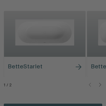
BetteStarlet
Bett
1
/
2