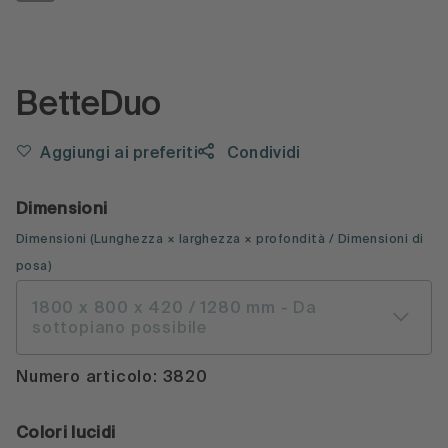
BetteDuo
Aggiungi ai preferiti
Condividi
Dimensioni
Dimensioni
(
Lunghezza × larghezza × profondità
/ Dimensioni di
posa
)
1800 x 800 x 420 / 1280 mm
- Da
sottopiano possibile
Numero articolo: 3820
Colori lucidi