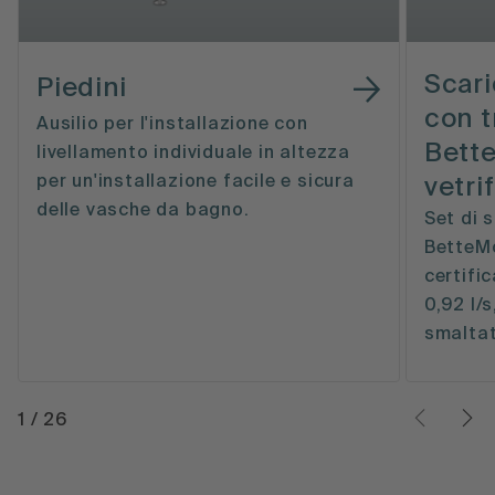
Scari
Piedini
con 
Ausilio per l'installazione con
Bett
livellamento individuale in altezza
per un'installazione facile e sicura
vetri
delle vasche da bagno.
Set di 
BetteMo
certifi
0,92 l/s
smaltat
1
/
26