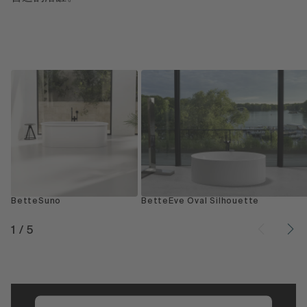
BetteSuno
BetteEve Oval Silhouette
1
/
5