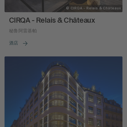
© CIRQA - Relais & Châteaux
CIRQA - Relais & Châteaux
秘鲁阿雷基帕
酒店