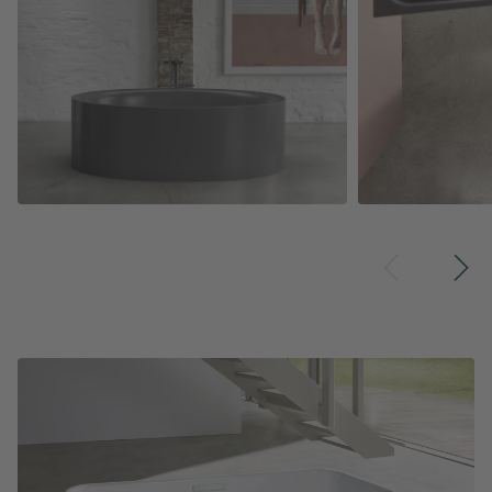
BetteEve Oval Silhouette
BetteSpace S