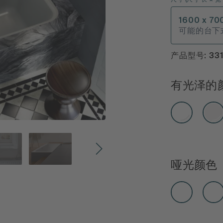
尺寸
(
尺寸 长 × 宽 
1600 x 70
可能的台下
产品型号: 33
有光泽的
哑光颜色