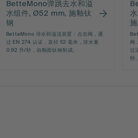
BetteMono弹跳去水和溢
B
水组件, Ø52 mm, 施釉钛
水
钢
施
BetteMono 排水和溢流装置：点击阀，通
Be
过 EN 274 认证，直径 52 毫米，排水量
阀，
0.92 升/秒，由釉面钛钢制成。
过溢
秒