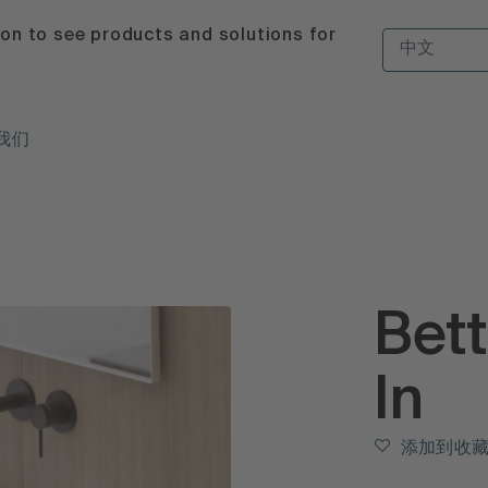
ion to see products and solutions for
中文
我们
Bett
In
添加到收