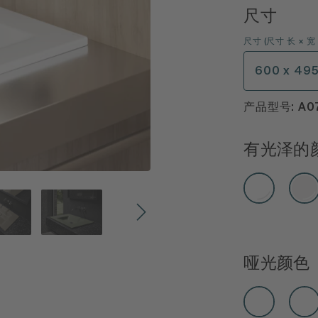
尺寸
尺寸
(
尺寸 长 × 宽 
600 x 49
产品型号: A0
有光泽的
哑光颜色