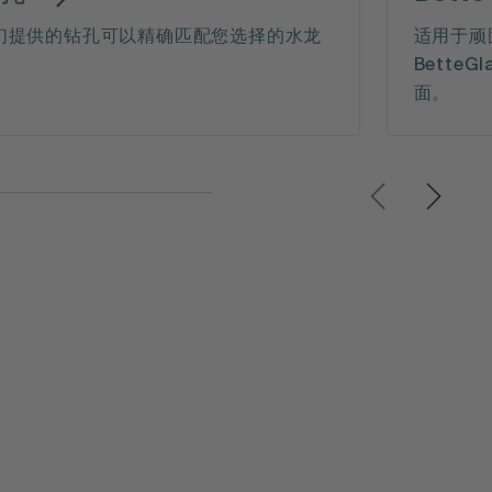
们提供的钻孔可以精确匹配您选择的水龙
适用于顽
。
BetteG
面。