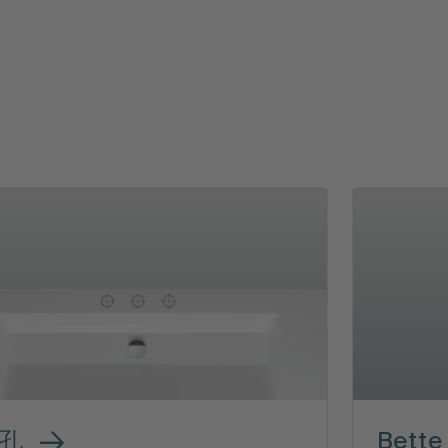
孔
Bette