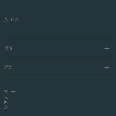
登录
灵感
产品
常
见
问
题