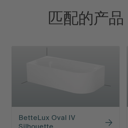
匹配的产品
BetteLux Oval IV
Silhouette