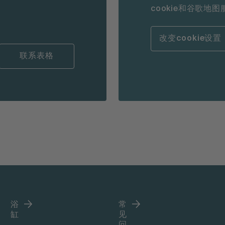
cookie和谷歌地
改变cookie设置
联系表格
浴
常
缸
见
问