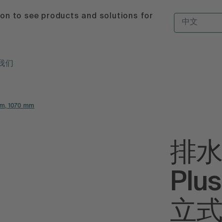
ion to see products and solutions for
中文
我们
 1070 mm
排
Pl
立式