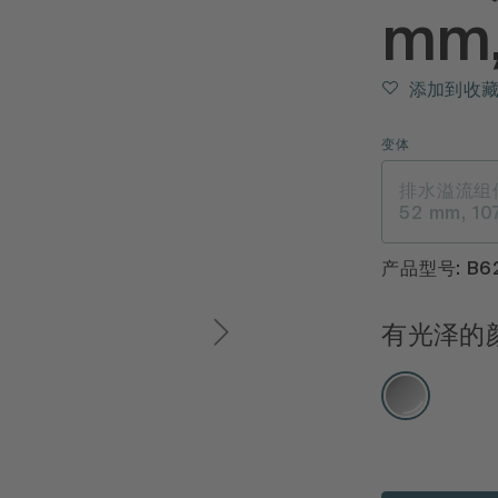
mm,
添加到收
变体
排水溢流组件
52 mm, 1
产品型号: B62
有光泽的