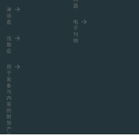
题
淋
浴
盘
电
子
刊
洗
物
脸
盆
用
于
装
备
与
内
装
的
附
加
产
品