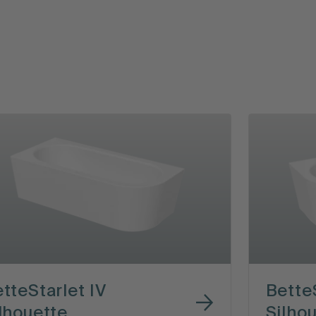
tteStarlet IV
Bette
lhouette
Silho