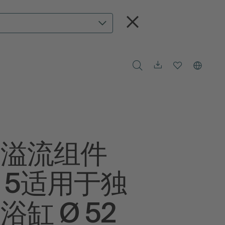
水溢流组件
us 5适用于独
浴缸 Ø 52