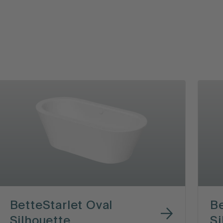
BetteStarlet Oval
Be
Silhouette
Si