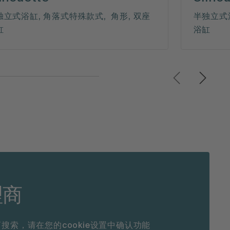
独立式浴缸, 角落式特殊款式, 角形, 双座
半独立式浴
缸
浴缸
理商
搜索，请在您的cookie设置中确认功能