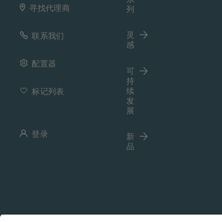
寻找代理商
列
灵
联系我们
感
配置器
可
持
续
标记列表
发
展
登录
新
品