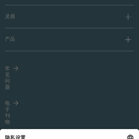
灵感
产品
常
见
问
题
电
子
刊
物