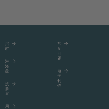
浴
常
缸
见
问
题
淋
浴
盘
电
子
刊
洗
物
脸
盆
用