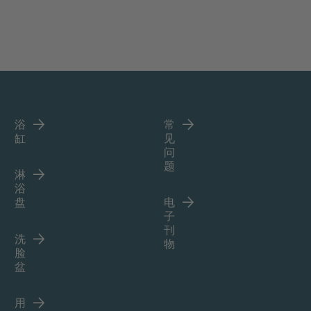
浴
常
缸
见
问
题
淋
浴
盘
电
子
刊
洗
物
脸
盆
用