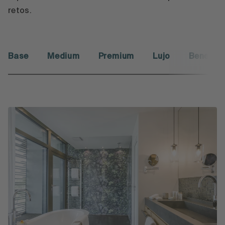
retos.
Base
Medium
Premium
Lujo
Benefici