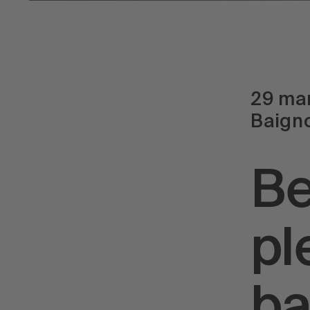
29 ma
Baign
Be
pl
ba