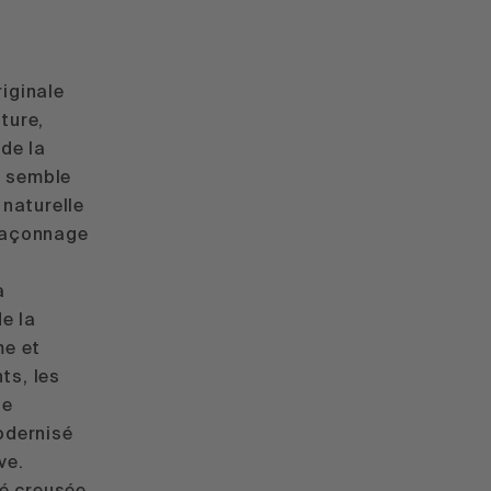
riginale
ature,
 de la
au semble
 naturelle
 façonnage
a
de la
me et
ts, les
le
odernisé
ve.