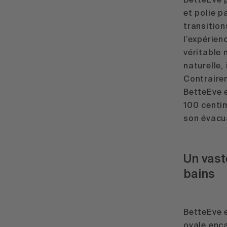
BetteEve p
et polie p
transition
l’expérien
véritable 
naturelle,
Contrairem
BetteEve 
100 centi
son évacu
Un vast
bains
BetteEve e
ovale enc