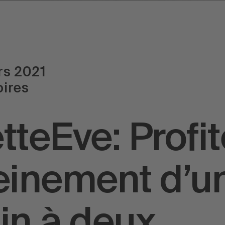
rs 2021
oires
tteEve: Profi
einement d’u
in à deux