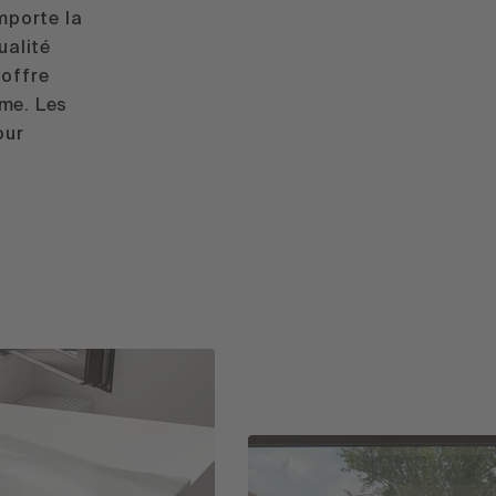
mporte la
ualité
 offre
mme. Les
our