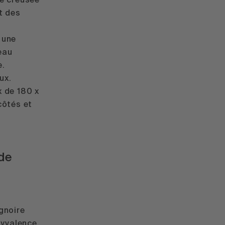
té creusée
et des
 une
eau
e.
ux.
 de 180 x
côtés et
 de
gnoire
lyvalence