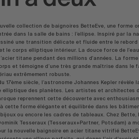
uvelle collection de baignoires BetteEve, une forme o
trée dans la salle de bains : l’ellipse. Inspiré par la n
ssiné une transition délicate et fluide entre le rebord
et le corps elliptique intérieur. La douce force de l’e
 l’acier titane pendant des millions d’années. La forme
corps et témoigne d’une très grande maîtrise dans le
ériau extrêmement robuste.
u 17ème siècle, l’astronome Johannes Kepler révèle l
e elliptique des planètes. Les artistes et architectes 
aroque reprennent cette découverte avec enthousias
à cette forme élégante et équilibrée dans les bâtimen
 bijoux ou encore les cadres de tableaux. Chez Bette, 
Dominik Tesseraux (Tesseraux+Partner, Potsdam) a m
pour la nouvelle baignoire en acier titane vitrifié BetteE