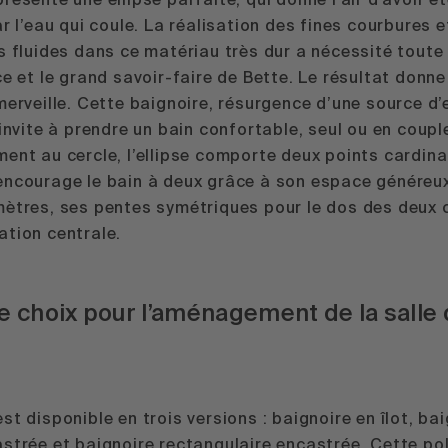
résente une ellipse parfaite, qui donne l’air d’avoir é
ar l’eau qui coule. La réalisation des fines courbures 
s fluides dans ce matériau très dur a nécessité toute
ce et le grand savoir-faire de Bette. Le résultat donne
merveille. Cette baignoire, résurgence d’une source d’
 invite à prendre un bain confortable, seul ou en coupl
ent au cercle, l’ellipse comporte deux points cardina
encourage le bain à deux grâce à son espace généreux
mètres, ses pentes symétriques pour le dos des deux 
ation centrale.
e choix pour l’aménagement de la salle
st disponible en trois versions :
baignoire en îlot
,
bai
astrée
et
baignoire rectangulaire encastrée
. Cette po