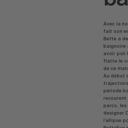
Avec la no
fait son en
Bette a de
baignoire 
avoir poli
flatte le 
de ce mat
Au début d
trajectoir
période b
recourent 
parcs, les
designer 
l’ellipse 