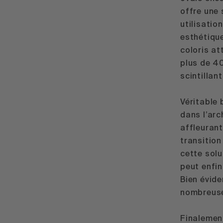
offre une
utilisatio
esthétique
coloris at
plus de 40
scintillant
Véritable 
dans l’arc
affleurant
transition
cette solu
peut enfin
Bien évid
nombreuse
Finalement