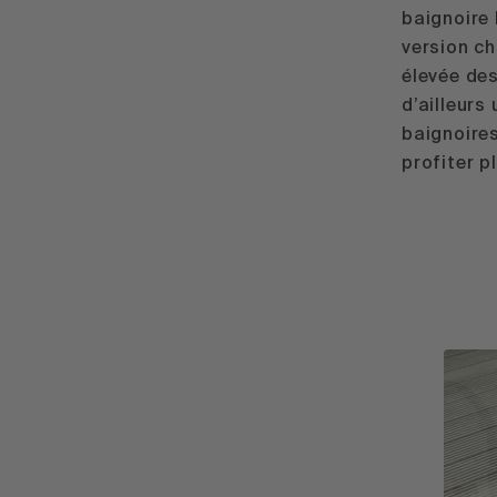
baignoire 
version ch
élevée des
d’ailleur
baignoire
profiter p