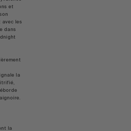
ons et
 son
t avec les
le dans
idnight
tièrement
ignale la
trifié,
 déborde
aignoire.
ent la