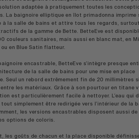
 solution adaptée à pratiquement toutes les concepti
ns. La baignoire elliptique en îlot primadonna imprime
 à la salle de bains et attire tous les regards, surtou
tractifs de la gamme de Bette. BetteEve est disponib
0 couleurs sanitaires, mais aussi en blanc mat, en M
 ou en Blue Satin flatteur.
baignoire encastrable, BetteEve s’intègre presque en
hitecture de la salle de bains pour une mise en place
e. Seul un rebord extrêmement fin de 20 millimètres s
 entre les matériaux. Grâce à son pourtour en titane vi
tion est particulièrement facile à nettoyer. L’eau qui
 tout simplement être redirigée vers l’intérieur de la b
emment, les versions encastrables disposent aussi de
s options de coloris.
, les goûts de chacun et la place disponible définiss