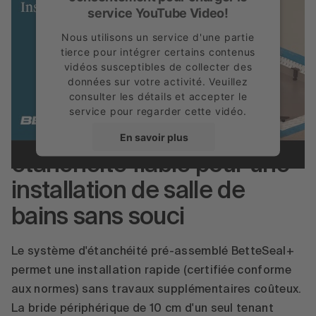
service YouTube Video!
Nous utilisons un service d'une partie
tierce pour intégrer certains contenus
vidéos susceptibles de collecter des
données sur votre activité. Veuillez
consulter les détails et accepter le
service pour regarder cette vidéo.
BetteSeal+ : une
En savoir plus
étanchéité fiable pour une
Accepter
installation de salle de
powered by
Usercentrics Consent
bains sans souci
Management Platform
Le système d'étanchéité pré-assemblé BetteSeal+
permet une installation rapide (certifiée conforme
aux normes) sans travaux supplémentaires coûteux.
La bride périphérique de 10 cm d'un seul tenant