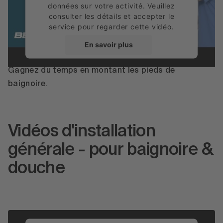
données sur votre activité. Veuillez
consulter les détails et accepter le
service pour regarder cette vidéo.
Pieds de baignoire Bette
En savoir plus
Accepter
Gagnez du temps en montant les pieds de
baignoire.
powered by
Usercentrics Consent
Management Platform
Vidéos d'installation
générale - pour baignoire &
douche