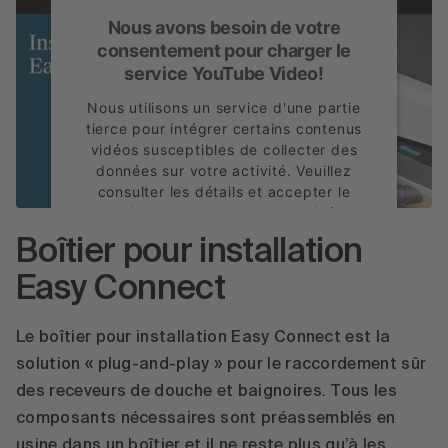
Nous avons besoin de votre
consentement pour charger le
service YouTube Video!
Nous utilisons un service d'une partie
tierce pour intégrer certains contenus
vidéos susceptibles de collecter des
données sur votre activité. Veuillez
consulter les détails et accepter le
service pour regarder cette vidéo.
Boîtier pour installation
En savoir plus
Easy Connect
Accepter
powered by
Usercentrics Consent
Le boîtier pour installation Easy Connect est la
Management Platform
solution « plug-and-play » pour le raccordement sûr
des receveurs de douche et baignoires. Tous les
composants nécessaires sont préassemblés en
usine dans un boîtier et il ne reste plus qu’à les