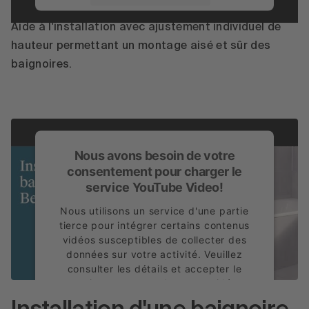
Accepter
Aide à l'installation avec ajustement individuel de
hauteur permettant un montage aisé et sûr des
powered by
Usercentrics Consent
baignoires.
Management Platform
Nous avons besoin de votre
consentement pour charger le
service YouTube Video!
Nous utilisons un service d'une partie
tierce pour intégrer certains contenus
vidéos susceptibles de collecter des
données sur votre activité. Veuillez
consulter les détails et accepter le
service pour regarder cette vidéo.
En savoir plus