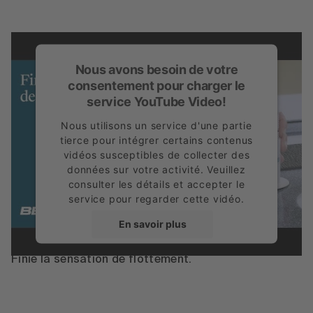
Nous avons besoin de votre
consentement pour charger le
service YouTube Video!
Nous utilisons un service d'une partie
tierce pour intégrer certains contenus
vidéos susceptibles de collecter des
données sur votre activité. Veuillez
consulter les détails et accepter le
service pour regarder cette vidéo.
Pied d´appoint Bette
En savoir plus
Accepter
Finie la sensation de flottement.
powered by
Usercentrics Consent
Management Platform