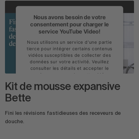
Nous avons besoin de votre
consentement pour charger le
service YouTube Video!
Nous utilisons un service d'une partie
tierce pour intégrer certains contenus
vidéos susceptibles de collecter des
données sur votre activité. Veuillez
consulter les détails et accepter le
service pour regarder cette vidéo.
Kit de mousse expansive
En savoir plus
Bette
Accepter
powered by
Usercentrics Consent
Fini les révisions fastidieuses des receveurs de
Management Platform
douche.