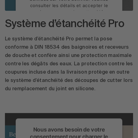
consulter les détails et accepter le
service pour regarder cette vidéo.
Système d’étanchéité Pro
En savoir plus
Accepter
Le système d’étanchéité Pro permet la pose
conforme à DIN 18534 des baignoires et receveurs
powered by
Usercentrics Consent
de douche et confère ainsi une protection maximale
Management Platform
contre les dégâts des eaux. La protection contre les
coupures incluse dans la livraison protège en outre
le système d’étanchéité des découpes de cutter lors
du remplacement du joint en silicone.
Nous avons besoin de votre
consentement pour charger le