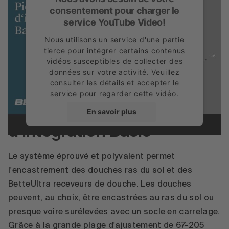
consentement pour charger le
service YouTube Video!
Nous utilisons un service d'une partie
tierce pour intégrer certains contenus
vidéos susceptibles de collecter des
données sur votre activité. Veuillez
consulter les détails et accepter le
service pour regarder cette vidéo.
BettePiètement
En savoir plus
d‘intégration Basic
Accepter
powered by
Usercentrics Consent
Le système éprouvé et polyvalent permet
Management Platform
l'encastrement des douches ras du sol et des
BetteUltra receveurs de douche. Les douches
peuvent, au choix, être encastrées au ras du sol ou
presque voire surélevées avec un socle en carrelage.
Grâce à la grande plage d'ajustement de 67-205