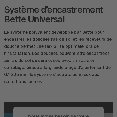
Système d’encastrement
En savoir plus
Bette Universal
Accepter
powered by
Usercentrics Consent
Le système polyvalent développé par Bette pour
Management Platform
encastrer les douches ras du sol et les receveurs de
douche permet une flexibilité optimale lors de
l'installation. Les douches peuvent être encastrées
au ras du sol ou surélevées avec un socle en
carrelage. Grâce à la grande plage d'ajustement de
67-205 mm, le système s'adapte au mieux aux
conditions locales.
Nous avons besoin de votre