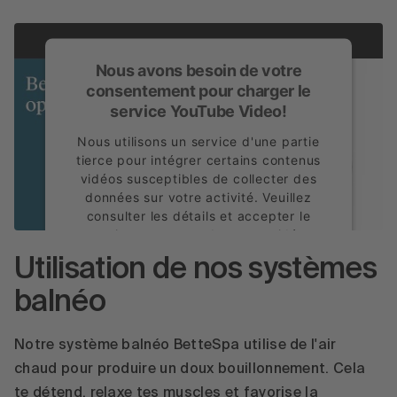
Nous avons besoin de votre
consentement pour charger le
service YouTube Video!
Nous utilisons un service d'une partie
tierce pour intégrer certains contenus
vidéos susceptibles de collecter des
données sur votre activité. Veuillez
consulter les détails et accepter le
service pour regarder cette vidéo.
Utilisation de nos systèmes
En savoir plus
balnéo
Accepter
powered by
Usercentrics Consent
Notre système balnéo BetteSpa utilise de l'air
Management Platform
chaud pour produire un doux bouillonnement. Cela
te détend, relaxe tes muscles et favorise la