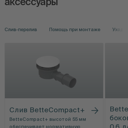
аксессуары
Слив-перелив
Помощь при монтаже
Уход
Bette
Слив BetteCompact+
боко
BetteCompact+ высотой 55 мм
0,6 л
обеспечивает нормативную