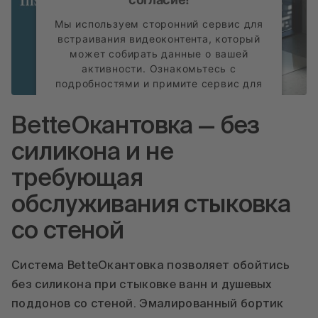
Мы используем сторонний сервис для
встраивания видеоконтента, который
может собирать данные о вашей
активности. Ознакомьтесь с
подробностями и примите сервис для
просмотра этого видео.
BetteОкантовка — без
Подробнее
силикона и не
Принять
требующая
powered by
Usercentrics Consent
обслуживания стыковка
Management Platform
со стеной
Система BetteОкантовка позволяет обойтись
без силикона при стыковке ванн и душевых
поддонов со стеной. Эмалированный бортик