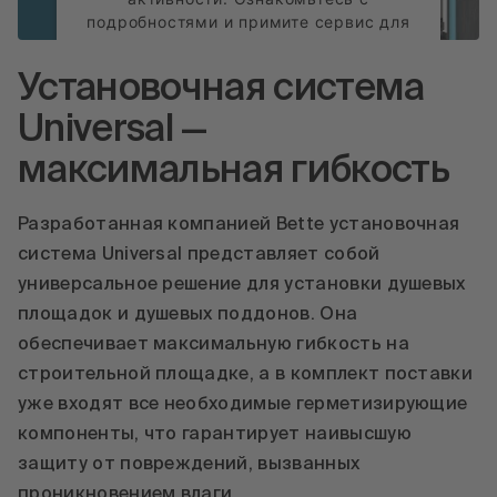
подробностями и примите сервис для
просмотра этого видео.
Установочная система
Подробнее
Universal —
Принять
максимальная гибкость
powered by
Usercentrics Consent
Management Platform
Разработанная компанией Bette установочная
система Universal представляет собой
универсальное решение для установки душевых
площадок и душевых поддонов. Она
обеспечивает максимальную гибкость на
строительной площадке, а в комплект поставки
уже входят все необходимые герметизирующие
компоненты, что гарантирует наивысшую
защиту от повреждений, вызванных
проникновением влаги.