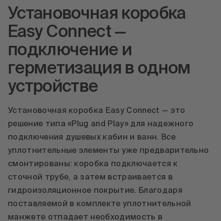
Установочная коробка
Подробнее
Easy Connect —
Принять
подключение и
powered by
Usercentrics Consent
герметизация в одном
Management Platform
устройстве
Установочная коробка Easy Connect — это
решение типа «Plug and Play» для надежного
подключения душевых кабин и ванн. Все
уплотнительные элементы уже предварительно
смонтированы: коробка подключается к
сточной трубе, а затем встраивается в
гидроизоляционное покрытие. Благодаря
поставляемой в комплекте уплотнительной
манжете отпадает необходимость в