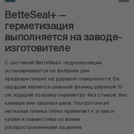
просмотра этого видео.
BetteSeal+ —
Подробнее
герметизация
Принять
выполняется на заводе-
powered by
Usercentrics Consent
изготовителе
Management Platform
С системой BetteSeal+ гидроизоляция
устанавливается на фабрике уже
предварительно на душевой поверхности. Ее
сердцем является цельный фланец шириной 10
см, идущий по всему периметру: без стыков, без
клеевых или сварных швов. Ультратонкая
нетканая пленка гибко прилегает к углам и
краям и совместима со всеми
распространенными на рынке