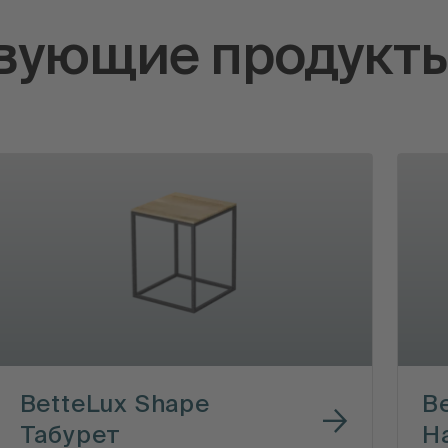
вующие продукт
BetteLux Shape
B
Табурет
Н