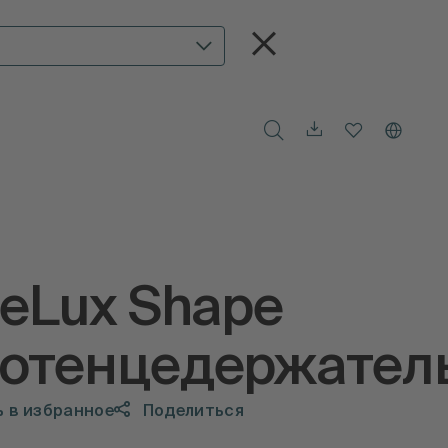
teLux Shape
отенцедержател
 в избранное
Поделиться