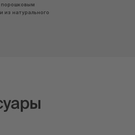
c порошковым
и из натурального
суары