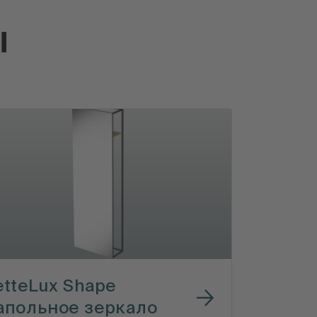
ы
etteLux Shape
апольное зеркало