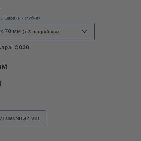
ы
 × Ширина × Глубина
 x 70 мм
(+ 3 подробнее)
вара: Q030
ам
ставочный зал