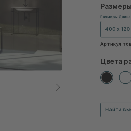
Размер
Размеры
Длина
400 x 120
Артикул то
Цвета р
Найти вы