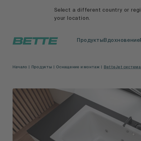
Select a different country or reg
your location.
Продукты
Вдохновение
Начало
Продукты
Оснащение и монтаж
BetteJet систем