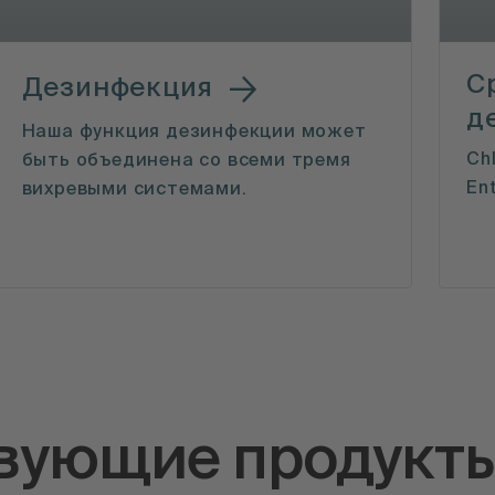
С
Дезинфекция
д
Наша функция дезинфекции может
Chl
быть объединена со всеми тремя
En
вихревыми системами.
вующие продукт