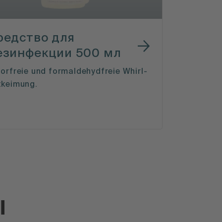
редство для
езинфекции 500 мл
orfreie und formaldehydfreie Whirl-
tkeimung.
ы