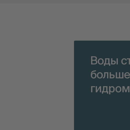
Воды с
больше
гидром