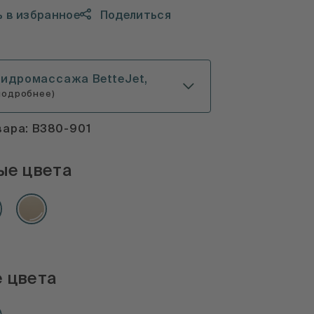
 в избранное
Поделиться
гидромассажа BetteJet,
подробнее)
вара: B380-901
ые цвета
 цвета