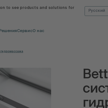
ion to see products and solutions for
Русский
Решения
Сервис
О нас
а гидромассажа
Bet
сис
гид