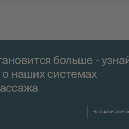
тановится больше - узна
 о наших системах
ассажа
Наших система