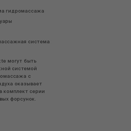
ма гидромассажа
суары
массажная система
tte могут быть
ной системой
ромассажа с
здуха оказывает
в комплект серии
вых форсунок.