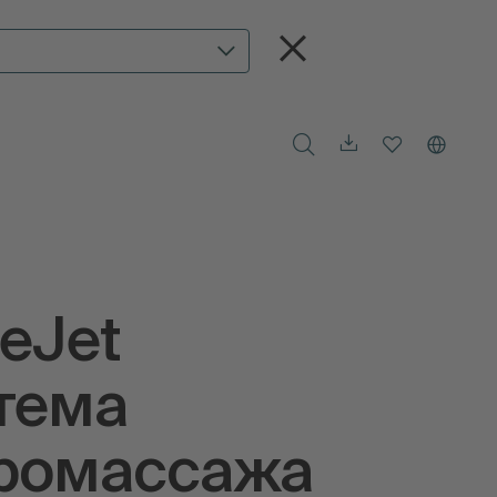
teJet
тема
ромассажа