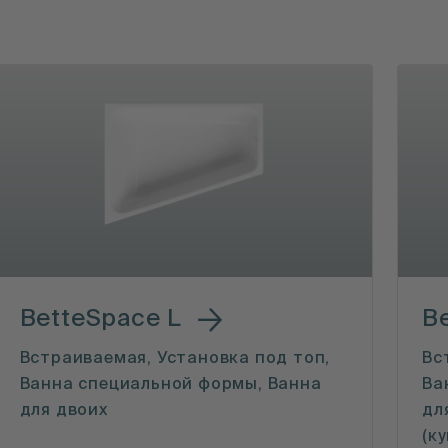
BetteSpace L
B
Встраиваемая, Установка под топ,
Вс
Ванна специальной формы, Ванна
Ва
для двоих
дл
(к