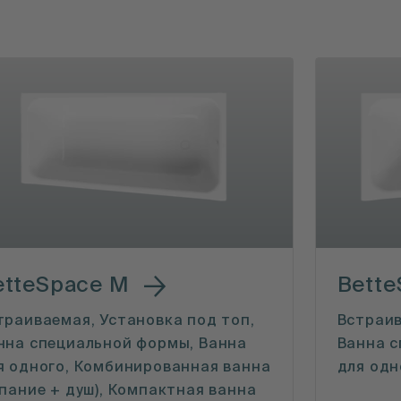
etteSpace M
Bette
траиваемая, Установка под топ,
Встраив
нна специальной формы, Ванна
Ванна с
я одного, Комбинированная ванна
для одн
упание + душ), Компактная ванна