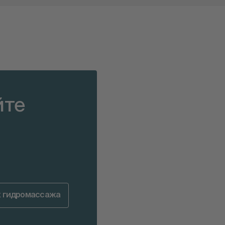
йте
х гидромассажа