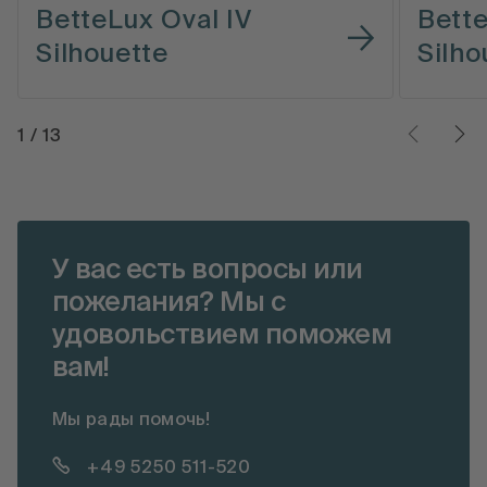
BetteLux Oval IV
Bette
Silhouette
Silho
1
/
13
У вас есть вопросы или
пожелания? Мы с
удовольствием поможем
вам!
Мы рады помочь!
+49 5250 511-520