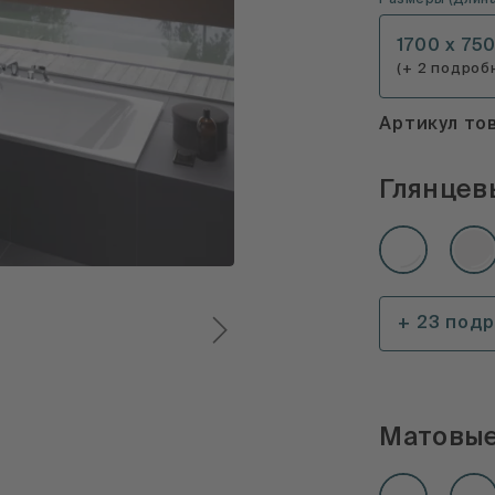
Размеры
(
Длина
1700 x 75
(+ 2 подроб
Артикул то
Глянцев
+ 23 под
Матовые