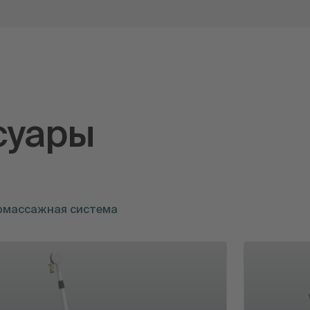
суары
омассажная система