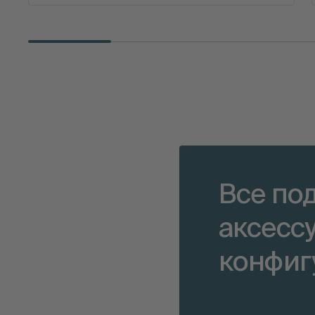
Все по
аксесс
конфиг