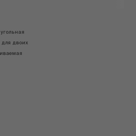
угольная
 для двоих
иваемая
ы