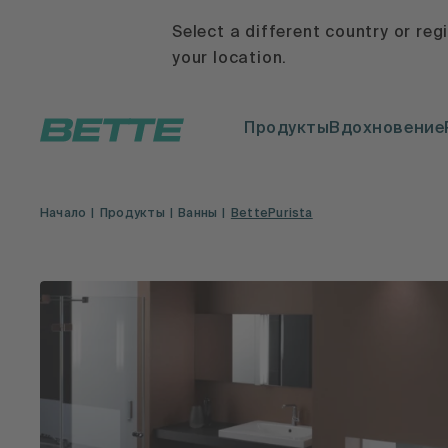
Select a different country or reg
your location.
Продукты
Вдохновение
Начало
Продукты
Ванны
BettePurista