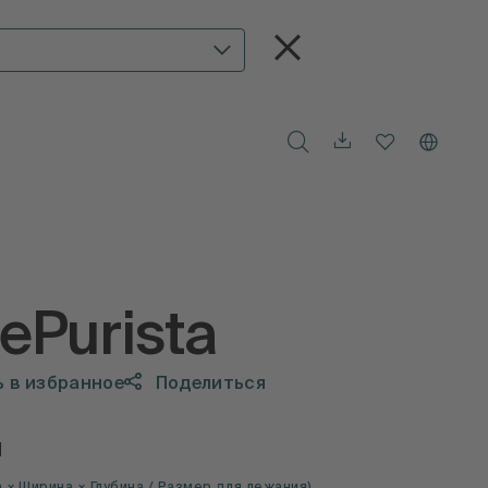
ePurista
 в избранное
Поделиться
ы