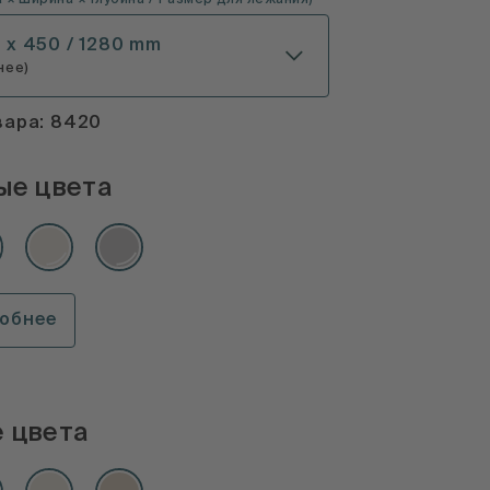
 × Ширина × Глубина
/ Размер для лежания
)
0 x 450 / 1280 mm
нее)
вара: 8420
ые цвета
робнее
 цвета