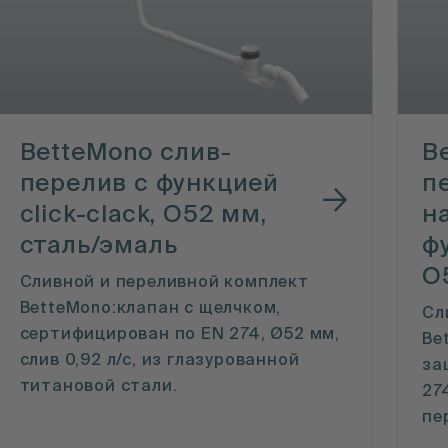
BetteMono cлив-
B
перелив с функцией
п
click-clack, O52 мм,
н
сталь/эмаль
фу
O
Сливной и переливной комплект
BetteMono:клапан с щелчком,
Сл
сертифицирован по EN 274, Ø52 мм,
Be
слив 0,92 л/с, из глазурованной
за
титановой стали.
27
пе