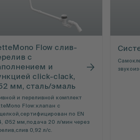
etteMono Flow cлив-
Сист
ерелив с
Самокле
аполнением и
звукоиз
нкцией click-clack,
52 мм, сталь/эмаль
ивной и переливной комплект
tteMono Flow:клапан с
щелкой,сертифицирован по EN
4, Ø52 мм,подача 20 л/мин через
релив,слив 0,92 л/с.