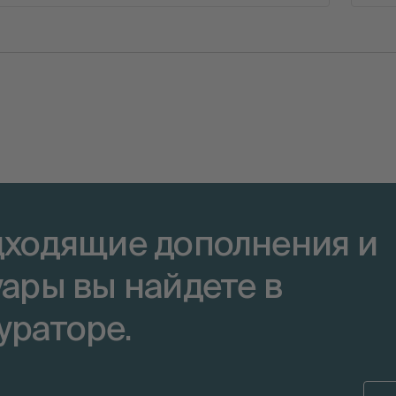
дходящие дополнения и
уары вы найдете в
ураторе.