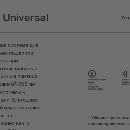
Universal
Уст
ная система для
евых поддонов
сть при
аться вровень с
ланном плиткой
овки 67-205 мм
 системы к
ции. Благодаря
объема поставки
ита от
*² Общие строительн
вения влаги.
протоколу об испыта