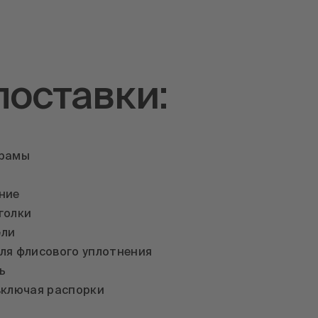
поставки:
 рамы
ние
голки
ели
ля флисового уплотнения
ь
включая распорки