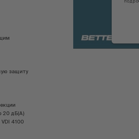
подро
ющим
po
ную защиту
пекции
 20 дБ(A)
 VDI 4100