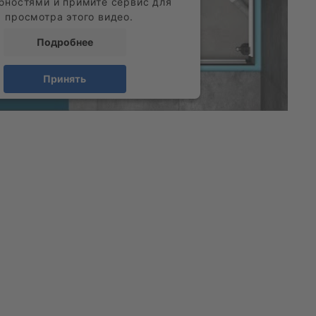
бностями и примите сервис для
просмотра этого видео.
Подробнее
Принять
wered by
Usercentrics Consent
Management Platform