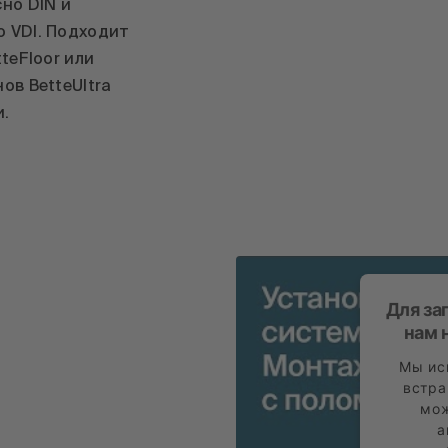
но DIN и
 VDI. Подходит
teFloor или
ов BetteUltra
и.
Для за
нам 
Мы ис
встра
мож
а