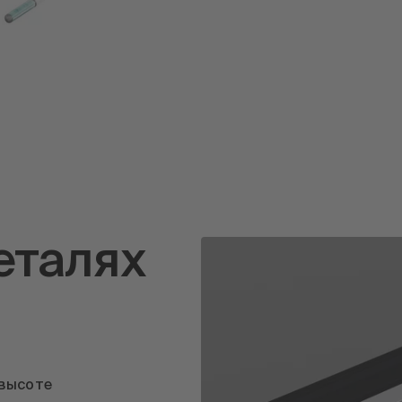
еталях
 высоте