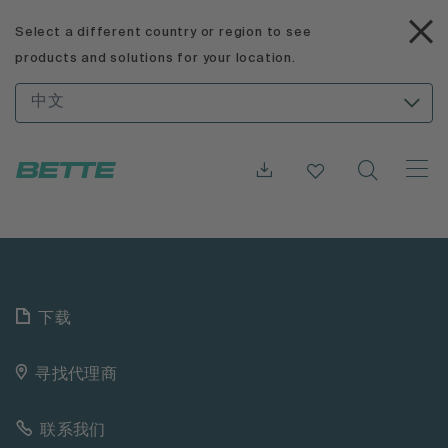
Select a different country or region to see
products and solutions for your location.
中文
下载
寻找代理商
联系我们