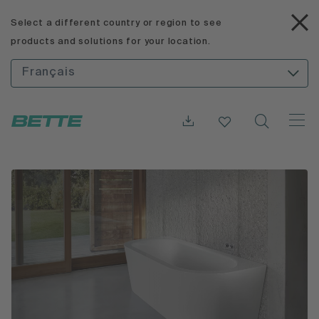
Select a different country or region to see
products and solutions for your location.
Français