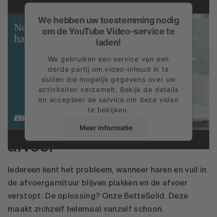
We hebben uw toestemming nodig
om de YouTube Video-service te
laden!
We gebruiken een service van een
derde partij om video-inhoud in te
sluiten die mogelijk gegevens over uw
activiteiten verzamelt. Bekijk de details
en accepteer de service om deze video
te bekijken.
Nooit meer haren in de
Meer informatie
afvoer
Accepteren
powered by
Usercentrics Consent
Iedereen kent het probleem, wanneer haren en vuil in
Management Platform
de afvoergarnituur blijven plakken en de afvoer
verstopt. De oplossing? Onze BetteSolid. Deze
maakt zichzelf helemaal vanzelf schoon.