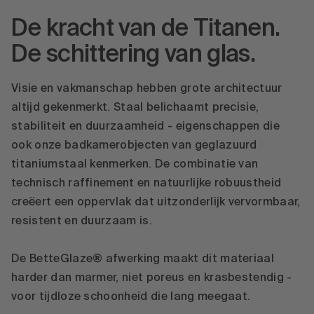
te bekijken.
De kracht van de Titanen.
Meer informatie
De schittering van glas.
Accepteren
powered by
Usercentrics Consent
Visie en vakmanschap hebben grote architectuur
Management Platform
altijd gekenmerkt. Staal belichaamt precisie,
stabiliteit en duurzaamheid - eigenschappen die
ook onze badkamerobjecten van geglazuurd
titaniumstaal kenmerken. De combinatie van
technisch raffinement en natuurlijke robuustheid
creëert een oppervlak dat uitzonderlijk vervormbaar,
resistent en duurzaam is.
De BetteGlaze® afwerking maakt dit materiaal
harder dan marmer, niet poreus en krasbestendig -
voor tijdloze schoonheid die lang meegaat.