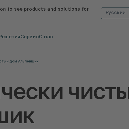
ion to see products and solutions for
Русский
Решения
Сервис
О нас
истый дом Альпеншик
чески чист
шик