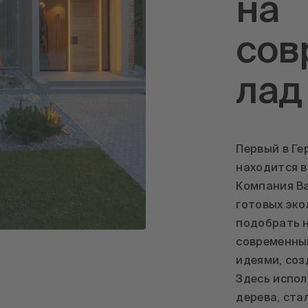
на
сов
лад
Первый в Г
находится в
Компания Ba
готовых эко
подобрать 
современны
идеями, соз
Здесь испол
дерева, стал