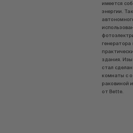
имеется соб
энергии. Та
автономног
использова
фотоэлектри
генератора 
практическ
здания. Из
стал сделан
комнаты с 
раковиной и
от Bette.