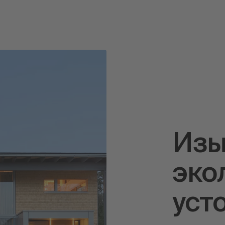
Изы
эко
уст