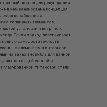
ственный подвал для рекуперации
кже в нем реализована концепция
о энергоснабжения с
нием топливных элементов,
ческой установки и ветряного
в саду. Такой подход обеспечивает
и полную самодостаточность
ысканным элементом в интерьере
ный на заказ ансамбль для ванной
отдельностоящей ванной и
з глазурованной титановой стали