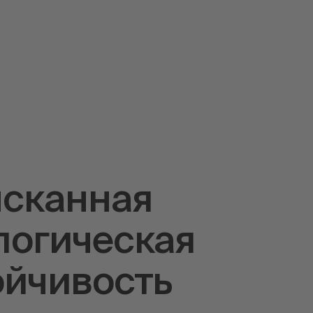
сканная
логическая
ойчивость