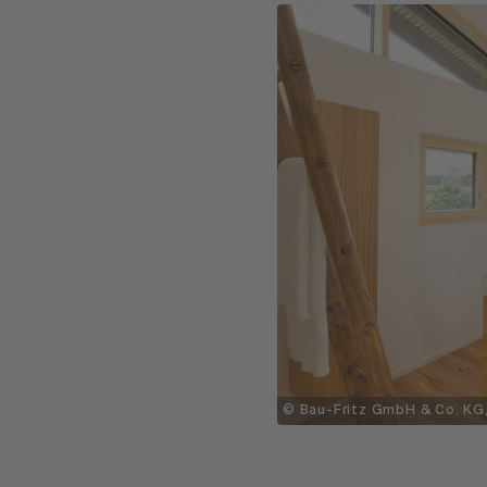
© Bau-Fritz GmbH & Co. KG,