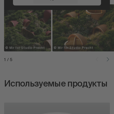
Принять
powered by
Usercentrics Consent
Management Platform
© Mir for Studio Precht
© Mir for Studio Precht
1
/
5
Используемые продукты