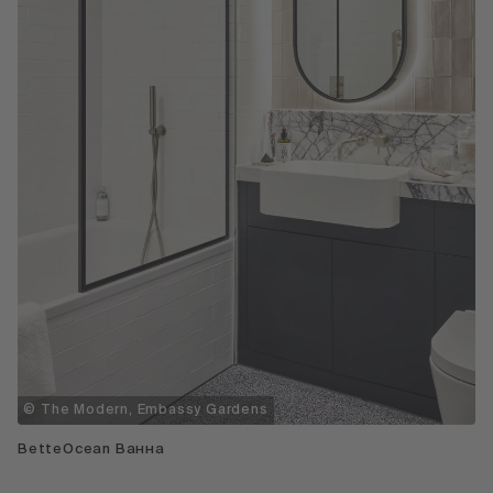
© The Modern, Embassy Gardens
BetteOcean Ванна